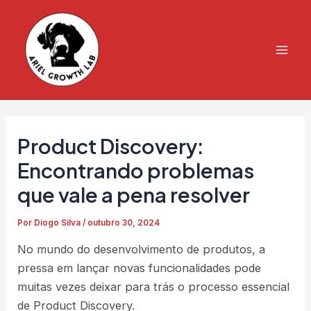
Ir
para
o
Mai
conteúdo
Men
Product Discovery:
Encontrando problemas
que vale a pena resolver
Por
Diogo Silva
/
outubro 30, 2024
No mundo do desenvolvimento de produtos, a
pressa em lançar novas funcionalidades pode
muitas vezes deixar para trás o processo essencial
de Product Discovery.