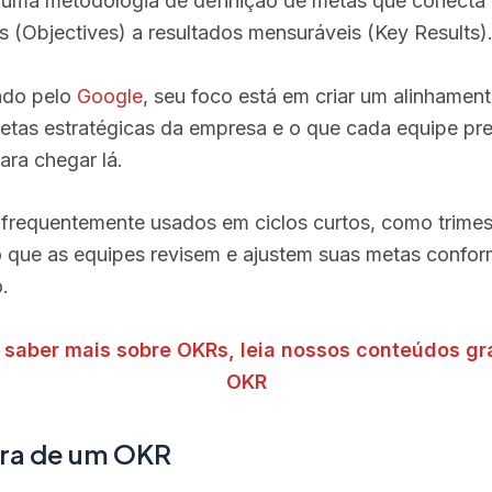
uma metodologia de definição de metas que conecta 
 (Objectives) a resultados mensuráveis (Key Results)
ado pelo
Google
, seu foco está em criar um alinhament
metas estratégicas da empresa e o que cada equipe pre
ra chegar lá​​.
frequentemente usados em ciclos curtos, como trimest
o que as equipes revisem e ajustem suas metas confo
.
 saber mais sobre OKRs, leia nossos conteúdos gr
OKR
ura de um OKR