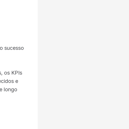
 o sucesso
, os KPIs
ecidos e
de longo