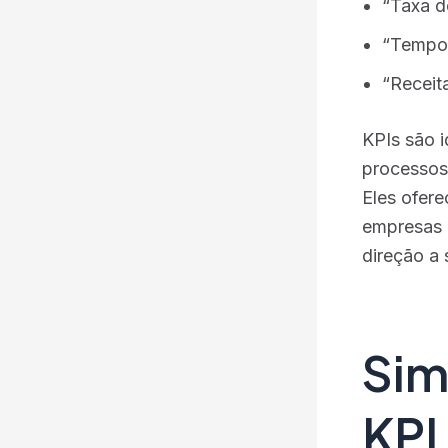
“Taxa d
“Tempo 
“Receit
KPIs são i
processos
Eles ofer
empresas 
direção a 
Sim
KPI