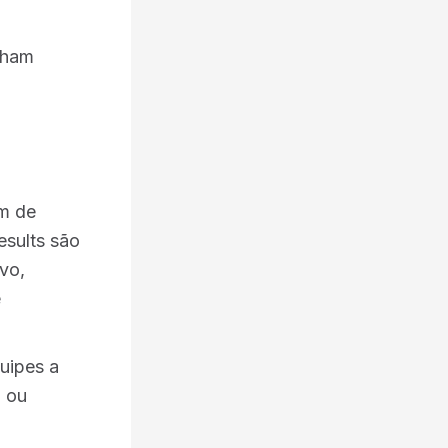
lham
m de
esults são
vo,
e
uipes a
) ou