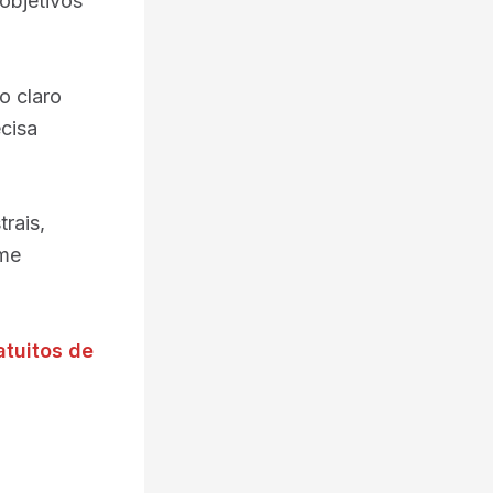
objetivos
.
o claro
cisa
rais,
rme
atuitos de