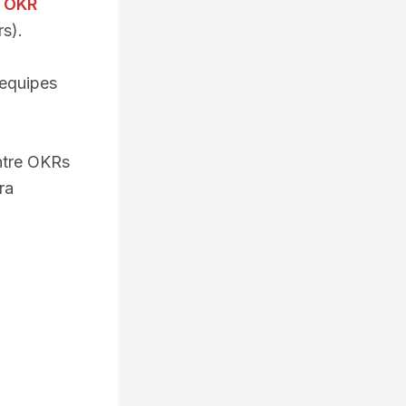
:
OKR
s).
 equipes
ntre OKRs
ra