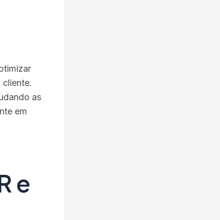
otimizar
cliente.
judando as
ente em
R e