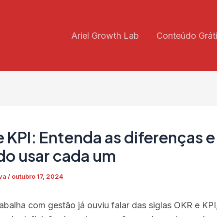
Ariel Growth Lab
Conteúdo Grát
 KPI: Entenda as diferenças e
o usar cada um
lva
/
outubro 17, 2024
abalha com gestão já ouviu falar das siglas OKR e KPI