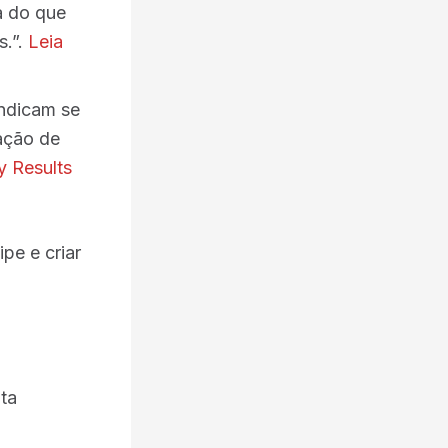
a do que
s.”.
Leia
indicam se
fação de
y Results
pe e criar
ta