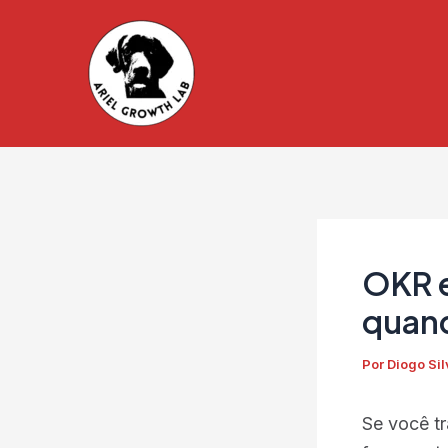
Ir
para
o
conteúdo
OKR e
quand
Por
Diogo Si
Se você tr