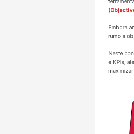
ferrament
(Objectiv
Embora am
rumo a obj
Neste con
e KPIs, al
maximizar 