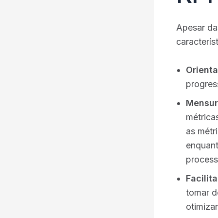
Apesar da
característ
Orienta
progres
Mensur
métrica
as métr
enquant
process
Facilit
tomar d
otimiza