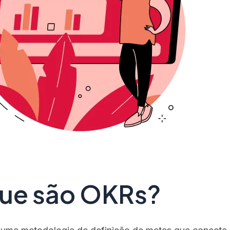
ue são OKRs?