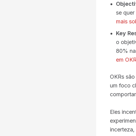
Objecti
se quer
mais so
Key Res
o objet
80% nas
em OKR
OKRs são i
um foco c
comportam
Eles ince
experimen
incerteza,