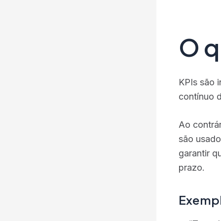
O q
KPIs são 
contínuo d
Ao contrá
são usado
garantir q
prazo​.
Exempl