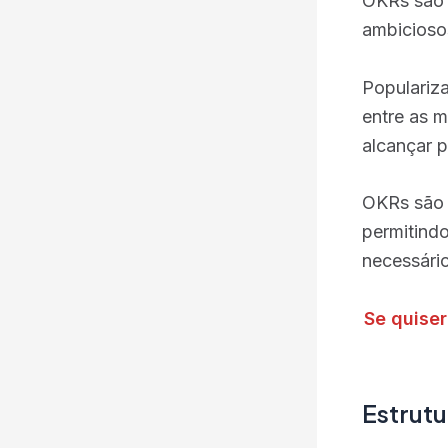
OKRs são 
ambiciosos
Populariz
entre as 
alcançar pa
OKRs são 
permitind
necessário
Se quiser
Estrut